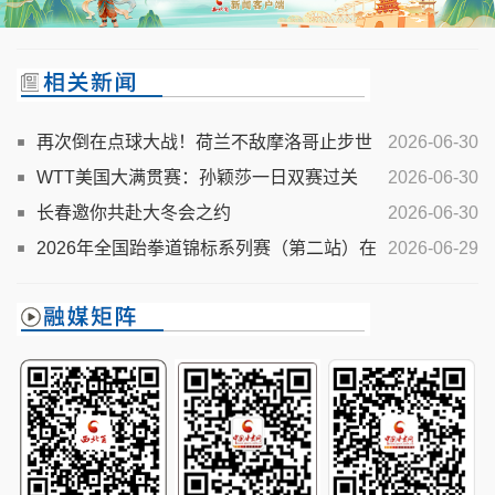
再次倒在点球大战！荷兰不敌摩洛哥止步世
2026-06-30
界杯32强
WTT美国大满贯赛：孙颖莎一日双赛过关
2026-06-30
长春邀你共赴大冬会之约
2026-06-30
2026年全国跆拳道锦标系列赛（第二站）在
2026-06-29
广州收官