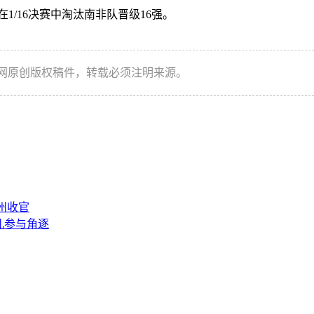
/16决赛中淘汰南非队晋级16强。
本网原创版权稿件，转载必须注明来源。
州收官
儿参与角逐