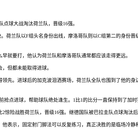
哥队点球大战淘汰荷兰队，晋级16强。
。荷兰队以F组头名身份出线，摩洛哥队则以C组第二的身份晋
早就要打，他认为荷兰队和摩洛哥队通常都应该走得更远。
，但都未能取得进球。
领先。进球后的加克波泪洒赛场，荷兰队全队也围到了他的身
抢点进球，帮助球队绝处逢生。1比1的比分一直保持到了加时
2惊险战胜荷兰队，晋级16强。继德国队被巴拉圭队点球淘汰
他表示，固定射门脚法可以反复练习，真正决胜的是临场冷静和