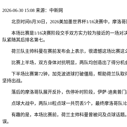
2026-06-30 15:08
来源：中新网
北京时间6月30日，2026美加墨世界杯1/16决赛中，摩洛
本场比赛是1/16决赛阶段交手双方实力较为接近的一场对决
队紧随其后排名第七。
荷兰队主帅科曼在赛前发布会上表示，很遗憾这场比赛这么
比赛上半场，双方身体对抗明显，两队均创造出了得分机会
下半场比赛第72钟，加克波进球打破僵局，帮助荷兰队取得
坚持出战。
落后的摩洛哥队展开反扑，伤停补时阶段，伊萨·迪奥普门前
点球大战中，两队10粒点球一共罚丢5个，最终摩洛哥队3比
有趣的是，本场比赛前，荷兰主帅科曼曾被问及点球话题。
误。