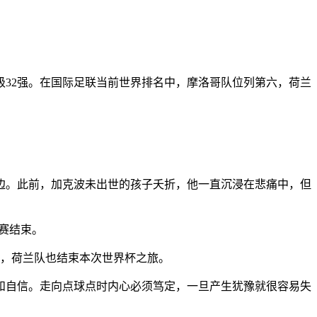
级32强。在国际足联当前世界排名中，摩洛哥队位列第六，荷兰
边。此前，加克波未出世的孩子夭折，他一直沉浸在悲痛中，但
赛结束。
后，荷兰队也结束本次世界杯之旅。
自信。走向点球点时内心必须笃定，一旦产生犹豫就很容易失