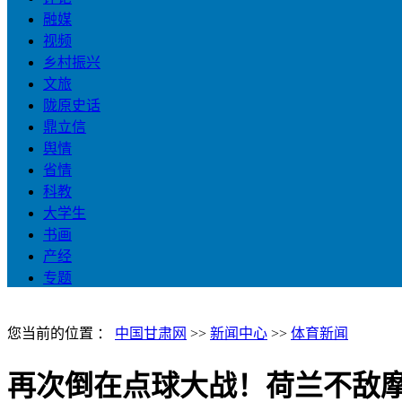
融媒
视频
乡村振兴
文旅
陇原史话
鼎立信
舆情
省情
科教
大学生
书画
产经
专题
您当前的位置 ：
中国甘肃网
>>
新闻中心
>>
体育新闻
再次倒在点球大战！荷兰不敌摩