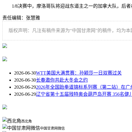
1/8决赛中，摩洛哥队将迎战东道主之一的加拿大队，后者在1
责任编辑：张慧雅
版权声明：凡注有稿件来源为“中国甘肃网”的稿件，均为
2026-06-30
WTT美国大满贯赛：孙颖莎一日双赛过关
2026-06-30
长春邀你共赴大冬会之约
2026-06-29
2026年全国跆拳道锦标系列赛（第二站）在广
2026-06-29
辽宁省第十五届残特奥会葫芦岛开赛 356名健
西北角
中国甘肃网微信