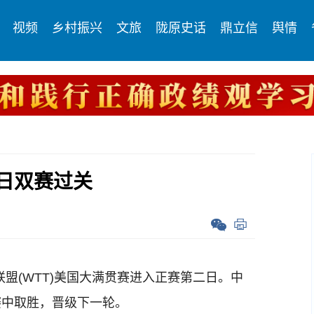
视频
乡村振兴
文旅
陇原史话
鼎立信
舆情
日双赛过关
盟(WTT)美国大满贯赛进入正赛第二日。中
赛中取胜，晋级下一轮。