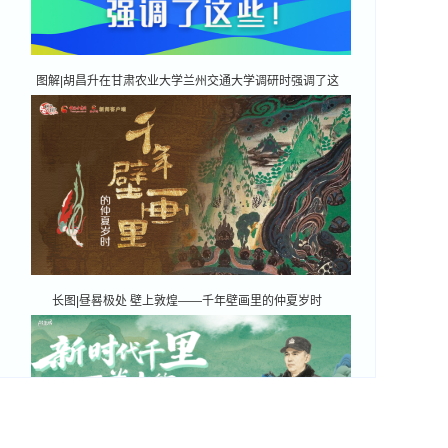
图解|胡昌升在甘肃农业大学兰州交通大学调研时强调了这
些！
长图|昼晷极处 壁上敦煌——千年壁画里的仲夏岁时