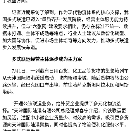
了攻坚方向。
记者近期采访了解到，作为现代物流体系的核心支撑，我
国多式联运已迈入“量质齐升”发展阶段，经营主体服务能力持
续提升，但与“六张网”建设要求相比，仍存在标准不统一、数
据未打通、主体不成熟等堵点，行业人士建议从数智化转型、
加大国际协作、促进市场主体培育等方向发力，推动多式联运
步入发展快车道。
多式联运经营主体逐步成为主力军
7月1日，一列载有日用百货、化工品等货物的集装箱列车
从天津国际陆港缓缓启动，驶向新疆塔城，随后货物将转由公
路运输，经巴克图口岸出境，前往哈萨克斯坦阿拉木图和阿斯
塔纳。
“开通公铁联运业务，给外贸企业提供了多元化物流选
择。”天津国际陆港有限公司总经理郭春宁介绍，公铁联运更
加灵活，适配中小微企业货量少、时效高的需求，吸引更多货
源向天津国际陆港聚集，同时也提高了物流便利化服务水平，