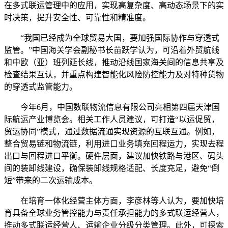
在多式联运管理中的应用，实现高复杂度、高动态场景下的实
时决策，提升安全性、可靠性和精准度。
“我国已经成为全球贸易大国，要加强国际协作与穿透式
监管。”中国海关学会副秘书长苗跃学认为，可沿着外贸航线
和中欧（亚）班列延长线，推动沿线国家海关间的信息共享及
检查结果互认，并重点构建智能化风险防控能力及对特种货物
的穿透式监管能力。
今年6月，中国数联物流信息有限公司亮相第四届天津国
际航运产业博览会。相关工作人员建议，可打造“以运促贸，
贸运协同”模式，通过数据流通实现资源的互联互通。例如，
整合贸易链和物流链，利用进口业务填充回程运力，实现去程
出口与回程进口平衡。硬件层面，建议加快铁路与港区、码头
间的装卸线建设，确保装卸线规格适配、长度充足，避免“倒
短”带来的二次运输成本。
在培育一体化经营主体方面，李彦林等人认为，要加快培
育具备全球业务管控能力与责任承担能力的多式联运经营人，
推动多式联运经营人、运输企业分级分类管理。此外，可探索