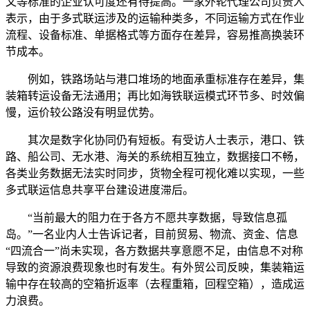
文等标准的企业认可度还有待提高。一家外轮代理公司负责人
表示，由于多式联运涉及的运输种类多，不同运输方式在作业
流程、设备标准、单据格式等方面存在差异，容易推高换装环
节成本。
例如，铁路场站与港口堆场的地面承重标准存在差异，集
装箱转运设备无法通用；再比如海铁联运模式环节多、时效偏
慢，运价较公路没有明显优势。
其次是数字化协同仍有短板。有受访人士表示，港口、铁
路、船公司、无水港、海关的系统相互独立，数据接口不畅，
各类业务数据无法实时同步，货物全程可视化难以实现，一些
多式联运信息共享平台建设进度滞后。
“当前最大的阻力在于各方不愿共享数据，导致信息孤
岛。”一名业内人士告诉记者，目前贸易、物流、资金、信息
“四流合一”尚未实现，各方数据共享意愿不足，由信息不对称
导致的资源浪费现象也时有发生。有外贸公司反映，集装箱运
输中存在较高的空箱折返率（去程重箱，回程空箱），造成运
力浪费。