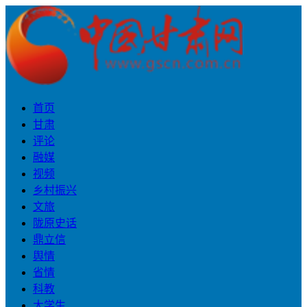
首页
甘肃
评论
融媒
视频
乡村振兴
文旅
陇原史话
鼎立信
舆情
省情
科教
大学生