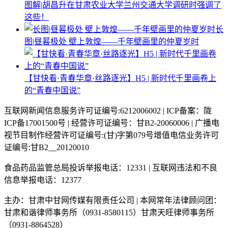
图解|胡昌升在甘肃农业大学兰州交通大学调研时强调了
这些！
长
图|昼晷极处 壁上敦煌——千年壁画里的仲夏岁时
【甘快看·青春华章·丝路逐光】H5 | 新时代千里画卷上
的“青春中国说”
互联网新闻信息服务许可证编号:6212006002 | ICP备案：陇
ICP备17001500号 | 经营许可证编号：甘B2-20060006 | 广播电
视节目制作经营许可证编号:(甘)字第079号增值电信业务许可
证编号:甘B2__20120010
食品药品监管总局投诉举报电话：12331 | 互联网违法和不良
信息举报电话：12377
主办：甘肃中甘网传媒有限责任公司 | 本网常年法律顾问团：
甘肃和谐律师事务所（0931-8580115）甘肃天旺律师事务所
（0931-8864528）