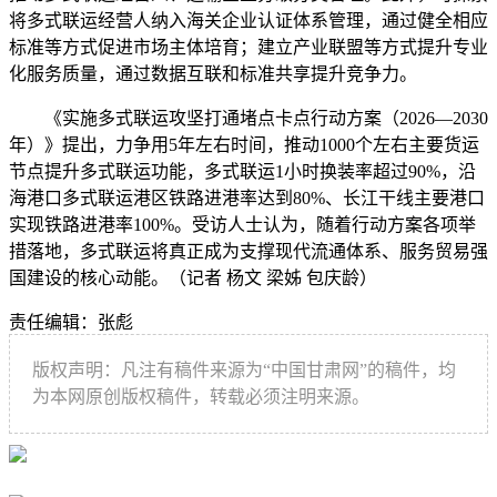
将多式联运经营人纳入海关企业认证体系管理，通过健全相应
标准等方式促进市场主体培育；建立产业联盟等方式提升专业
化服务质量，通过数据互联和标准共享提升竞争力。
《实施多式联运攻坚打通堵点卡点行动方案（2026—2030
年）》提出，力争用5年左右时间，推动1000个左右主要货运
节点提升多式联运功能，多式联运1小时换装率超过90%，沿
海港口多式联运港区铁路进港率达到80%、长江干线主要港口
实现铁路进港率100%。受访人士认为，随着行动方案各项举
措落地，多式联运将真正成为支撑现代流通体系、服务贸易强
国建设的核心动能。（记者 杨文 梁姊 包庆龄）
责任编辑：张彪
版权声明：凡注有稿件来源为“中国甘肃网”的稿件，均
为本网原创版权稿件，转载必须注明来源。