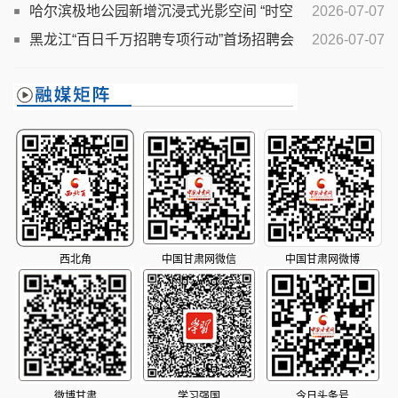
哈尔滨极地公园新增沉浸式光影空间 “时空
2026-07-07
幻镜”正式对外开放
黑龙江“百日千万招聘专项行动”首场招聘会
2026-07-07
举办
西北角
中国甘肃网微信
中国甘肃网微博
微博甘肃
学习强国
今日头条号