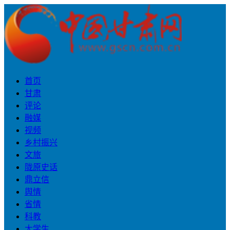
首页
甘肃
评论
融媒
视频
乡村振兴
文旅
陇原史话
鼎立信
舆情
省情
科教
大学生