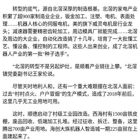
转型的底气，源自北滘深厚的制造根基。北滘的家电产业
积累了超900家制造业企业，钣金加工、注塑、电机、表面处
理……机器人核心的伺服电机，美的旗下威灵电机是行业龙
头；减速器需要精密齿轮加工，周边模具厂就能完成……北滘
及周边的大企业，自动化改造搞了十几年，培育了一大批懂工
艺、懂设备、懂控制的工程师。这些人出来创业，成了北滘机
器人产业的第一批“种子选手”。
“北滘的转型不是另起炉灶，是顺着产业链往上攀。”北滘
镇党委副书记王家伦说。
尽管天时地利人和，还有一个重大难题摆在北滘人面前：
过去“村村点火、户户冒烟”的生产模式，造成了2018年前后，
这里几乎无工业用地可用。
这时，顺德启动了村级工业园改造。西海村有1500亩铁皮
棚，废品回收、低端加工扎堆。经过征收、拆迁、整备，这里
腾出700亩产业用地。海创大族机器人智造城一期225亩就在上
面建起来了。