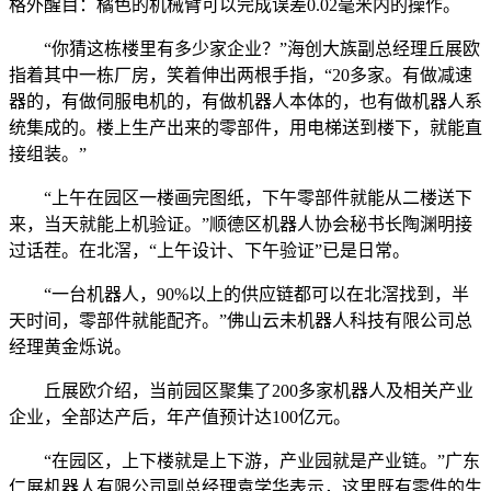
格外醒目：橘色的机械臂可以完成误差0.02毫米内的操作。
“你猜这栋楼里有多少家企业？”海创大族副总经理丘展欧
指着其中一栋厂房，笑着伸出两根手指，“20多家。有做减速
器的，有做伺服电机的，有做机器人本体的，也有做机器人系
统集成的。楼上生产出来的零部件，用电梯送到楼下，就能直
接组装。”
“上午在园区一楼画完图纸，下午零部件就能从二楼送下
来，当天就能上机验证。”顺德区机器人协会秘书长陶渊明接
过话茬。在北滘，“上午设计、下午验证”已是日常。
“一台机器人，90%以上的供应链都可以在北滘找到，半
天时间，零部件就能配齐。”佛山云未机器人科技有限公司总
经理黄金烁说。
丘展欧介绍，当前园区聚集了200多家机器人及相关产业
企业，全部达产后，年产值预计达100亿元。
“在园区，上下楼就是上下游，产业园就是产业链。”广东
仁展机器人有限公司副总经理袁学华表示，这里既有零件的生