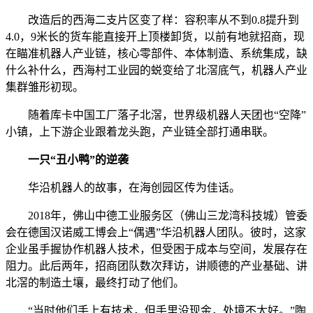
改造后的西海二支片区变了样：容积率从不到0.8提升到
4.0，9米长的货车能直接开上顶楼卸货，以前有地就招商，现
在瞄准机器人产业链，核心零部件、本体制造、系统集成，缺
什么补什么，西海村工业园的蜕变给了北滘底气，机器人产业
集群雏形初现。
随着库卡中国工厂落子北滘，世界级机器人天团也“空降”
小镇，上下游企业跟着龙头跑，产业链全部打通串联。
一只“丑小鸭”的逆袭
华沿机器人的故事，在海创园区传为佳话。
2018年，佛山中德工业服务区（佛山三龙湾科技城）管委
会在德国汉诺威工博会上“偶遇”华沿机器人团队。彼时，这家
企业虽手握协作机器人技术，但受困于成本与空间，发展存在
阻力。此后两年，招商团队数次拜访，讲顺德的产业基础、讲
北滘的制造土壤，最终打动了他们。
“当时他们手上有技术，但手里没现金，处境不太好。”陶