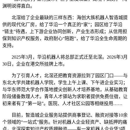
渊明说得直白。
北滘给了企业最缺的三样东西：海创大族机器人智造城提
供的现代化厂房，给了华沿一个真正的“家”；园区给了华沿
“链主”待遇，上下游企业协同创新，产业生态形成；从信用担
保到知识产权服务，政府耐心“陪跑”，给了华沿全生命周期的
支持。
2025年3月，华沿机器人将总部正式迁至北滘。2026年3月
30日，企业在港交所挂牌上市。
为了引育人才，北滘还把教育资源拉到了园区门口——与
东北大学共建机器人学院，学生上午上课、下午进企业实习；
与华东师范大学合作落地拔尖创新人才培养基地，从基础教育
阶段储备数理人才。青年人才驿站为求职者提供免费住宿，让
初来者有了“第一站”。医院、人才社区公园等相继投用……
目前，智造城企业服务站提供商事登记、融资对接等10余
个领域的“一站式”服务。针对机器人企业轻资产、缺抵押的痛
点，北滘探索知识产权质押融资——有一家机器人企业凭3项