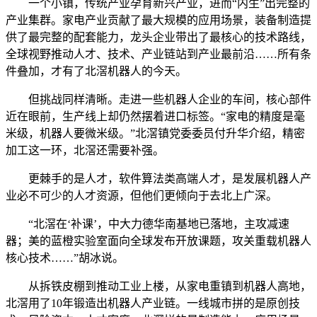
一个小镇，传统产业孕育新兴产业，进而“内生”出完整的
产业集群。家电产业贡献了最大规模的应用场景，装备制造提
供了最完整的配套能力，龙头企业带出了最核心的技术路线，
全球视野推动人才、技术、产业链站到产业最前沿……所有条
件叠加，才有了北滘机器人的今天。
但挑战同样清晰。走进一些机器人企业的车间，核心部件
近在眼前，生产线上却仍然摆着进口标签。“家电的精度是毫
米级，机器人要微米级。”北滘镇党委委员付升华介绍，精密
加工这一环，北滘还需要补强。
更棘手的是人才，软件算法类高端人才，是发展机器人产
业必不可少的人才资源，但他们更倾向于去北上广深。
“北滘在‘补课’，中大力德华南基地已落地，主攻减速
器；美的蓝橙实验室面向全球发布开放课题，攻关重载机器人
核心技术……”胡冰说。
从拆铁皮棚到推动工业上楼，从家电重镇到机器人高地，
北滘用了10年锻造出机器人产业链。一线城市拼的是原创技