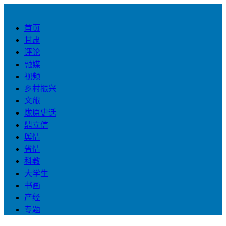
首页
甘肃
评论
融媒
视频
乡村振兴
文旅
陇原史话
鼎立信
舆情
省情
科教
大学生
书画
产经
专题