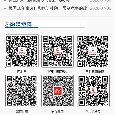
业发展
运12F大气综合航测飞机首飞成功
2026-07-06
我国10年来废止和修订排除、限制竞争的政
2026-07-06
策措施12.3万件
西北角
中国甘肃网微信
中国甘肃网微博
微博甘肃
学习强国
今日头条号