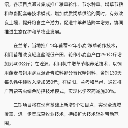
绍，各项目点通过集成推广粮草轮作、节水种草、增草节粮
和草畜配套等技术模式，增加优质饲草供给的同时，有效改
良土壤，提升粮食生产潜力，促进牛羊养殖降本增效，协同
推进生态保护和草牧业发展。
在兰考，当地推广“3年苜蓿+2年小麦”粮草轮作技术，
利用苜蓿改良轻度盐碱低产田，轮作小麦亩产由250公斤增
加到400公斤；在湟源，利用牦牛增草节粮养殖技术，以饲
用燕麦与饲用豌豆混合青贮料部分替代精饲料，舍饲130天
每头牦牛纯收入增加350元；在榆阳、兰考和昌邑，通过推
广苜蓿害虫绿色防控技术模式，实现化学农药减施30%。
二期项目将在现有基础上新增9个项目点，实现全流域
覆盖，进一步集成草牧业技术，持续扩大技术辐射带动范
围。