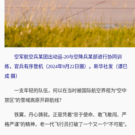
空军航空兵某团出动运-20与空降兵某部进行协同训
练，官兵有序登机（2024年9月22日摄）。新华社发（谭巳
成 摄）
一支年轻的队伍，何以在当时被国际航空界视为“空中
禁区”的雪域高原开辟航线？
铁翼，丹心铸就。正是凭着“忠于使命、敢飞敢闯、严
格严谨”的精神，老一代飞行员打破了一个又一个“不可能”。