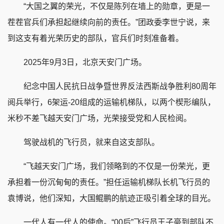
“大国之翼的荣光，不仅是陈列在墙上的勋章，更是一
茬茬官兵们承担起继续向前的责任。”团政委李世宁说，来
到这支有着光荣历史的部队，官兵们时刻准备着。
2025年9月3日，北京天安门广场。
纪念中国人民抗日战争暨世界反法西斯战争胜利80周年
阅兵举行，6架运-20组成的运输机梯队，以两个楔形编队，
米秒不差飞越天安门广场，光荣接受党和人民检阅。
驾驶战机的飞行员，就来自这支部队。
“飞越天安门广场，我们领略到的不仅是一份荣光，更
承担着一份沉甸甸的责任。”担任运输机梯队长机飞行员的
袁博说，他们深知，大国鲲鹏的航迹正吸引着全球的目光。
一代人有一代人的使命。“00后”飞行员王子豪到部队不