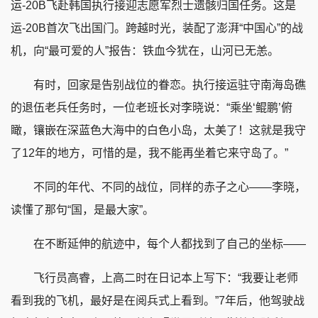
运-20B飞赴韩国执行接迎志愿军烈士遗骸归国任务。这是
运-20B首次飞出国门。跨越时光，装配了澎湃“中国心”的战
机，向“最可爱的人”报告：铁血今犹在，山河已无恙。
有时，回家是告别战位的眷恋。执行接运驻守南海岛礁
的退伍老兵任务时，一位老班长对李晓说：“乘坐‘鲲鹏’俯
瞰，镶嵌在深蓝色大海中的白色小岛，太美了！这就是我守
了12年的地方，可惜的是，我不能再坐着它来守岛了。”
不同的年代、不同的战位，同样的赤子之心——李晓，
读懂了那句“国，是最大家”。
在不断延伸的航迹中，每个人都找到了自己的坐标——
飞行员高睿，上高二时在日记本上写下：“我要让老师
看到我的飞机，最好是在阅兵式上看到。”7年后，他驾驶战