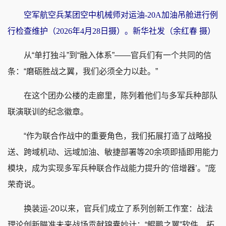
空军航空兵某团空中机械师对运油-20A加油吊舱进行例
行检查维护（2026年4月28日摄）。新华社发（余红春 摄）
从“单打独斗”到“融入体系”——官兵们有一个共同的信
条：“磨砺胜战之翼，我们必须全力以赴。”
在这个团办公楼的走廊里，陈列着他们与多军兵种部队
联演联训的纪念徽章。
“作为联合作战中的重要角色，我们拓展打造了战略投
送、跨域机动、远域加油、敏捷部署等20余项即插即用能力
模块，成为实现多军兵种联合作战能力提升的‘倍增器’。”庞
荣奇说。
换装运-20以来，官兵们成立了系列创新工作室：战法
理论创新瞄准未来战场贡献锦囊妙计；“鲲鹏之翼”软件，拓