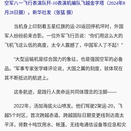
空军八一飞行表演队歼-10表演机编队飞越金字塔（2024年8
月28日摄）。新华社发（张猛 摄）
当机身上印刻着五星红旗的运-20返回停机坪时，外国
军人纷纷前来合影。一位外军飞行员说：“你们用这么大的
飞机飞这么低的高度，太令人震撼了，中国军人了不起！”
“大型运输机是综合国力的象征，也是强国空军的必备
品。”军事专家张学峰评论说，大国之翼的刻度，就体现在
其不断抵达的航迹上。
这条航迹，是践行人类命运共同体理念的注脚——
2022年，汤加海底火山喷发。他们驾驶2架运-20，飞
越5个时区，首次跨越赤道、跨越国际日期变更线到达南太
平洋，将数十吨饮用水、帐篷、无线电通信设备等应急和灾