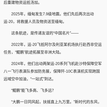
后重建物资运抵汤加。
2025年，缅甸发生7.9级地震。他们先后两次出动
运-20，将救援人员及物资送至缅甸。
这条航迹，是传递友谊的“中国名片”——
2022年，运-20飞抵阿尔及利亚某机场执行赴西非空运
任务，“鲲鹏”航迹拓展至非洲大陆。
2024年，他们出动两架运-20系列飞机赴沙特保障空军
八一飞行表演队参加防务展，保障歼-10C表演机实现跨国
远域空中加油，“一站式”到达。
“鲲鹏”能飞多高、飞多远？
“大鹏一日同风起，扶摇直上九万里。”新时代的东风，