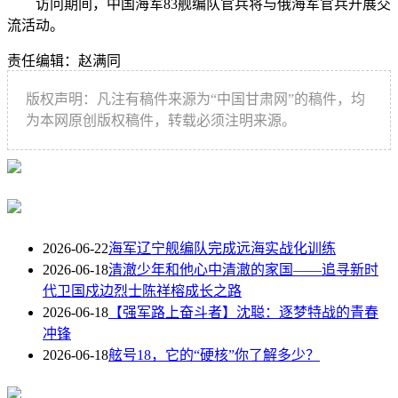
访问期间，中国海军83舰编队官兵将与俄海军官兵开展交
流活动。
责任编辑：赵满同
版权声明：凡注有稿件来源为“中国甘肃网”的稿件，均
为本网原创版权稿件，转载必须注明来源。
2026-06-22
海军辽宁舰编队完成远海实战化训练
2026-06-18
清澈少年和他心中清澈的家国——追寻新时
代卫国戍边烈士陈祥榕成长之路
2026-06-18
【强军路上奋斗者】沈聪：逐梦特战的青春
冲锋
2026-06-18
舷号18，它的“硬核”你了解多少？