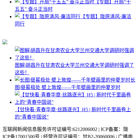
【专题】开局“十
五五” 奋斗正当时
【专题】陇原清风·廉洁
同行
图解|胡昌升在甘肃农业大学兰州交通大学调研时强调了
这些！
长
图|昼晷极处 壁上敦煌——千年壁画里的仲夏岁时
【甘快看·青春华章·丝路逐光】H5 | 新时代千里画卷上
的“青春中国说”
互联网新闻信息服务许可证编号:6212006002 | ICP备案：陇
ICP备17001500号 | 经营许可证编号：甘B2-20060006 | 广播电