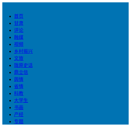
首页
甘肃
评论
融媒
视频
乡村振兴
文旅
陇原史话
鼎立信
舆情
省情
科教
大学生
书画
产经
专题