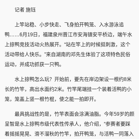
记者 施钰
上竿站稳、小步快走、飞身拍开鸭笼、入水游泳追
鸭……6月19日，福建泉州晋江市安海镇安平桥边，端午水
上掠鸭竞技活动火热展开。“站在竿上的时候挺刺激，这个
活动带给人快乐。”来自湖南的邓先生体验了这项特色民俗
运动，并成功抓获一只鸭。
水上掠鸭怎么玩？开始前，要先在岸边架设一根约8米
长的竹竿，高出水面约2米。竹竿尾端挂一个装着活鸭的小
笼，笼盖上竖一根竹棍，使之能一拍即开。
最具挑战性的是，竹竿表面会涂满油脂。今年59岁的颜
呈智是水上掠鸭市级代表性传承人，他介绍，“参赛者要踩
着摇摇晃晃、滑不溜秋的竹竿，拍开鸭笼，与活鸭一同落入