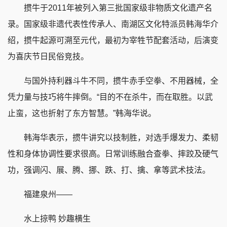
掼牛于2011年被列入第三批国家级非物质文化遗产名
录。国家级非遗代表性传承人、南湖区文化特派员韩海华介
绍，掼牛起源可溯至元代，最初为宰牲节配套活动，后演变
为喜庆节日民俗竞技。
与国外持利器斗牛不同，掼牛赤手空拳、不用器械，全
凭力量与技巧将牛摔倒。“目的不在杀牛，而在取胜。以武
止蛮，这也折射了东方智慧。”韩海华说。
韩海华表示，掼牛讲究以技制胜，对选手爆发力、柔韧
性和身体协调性要求很高。日常训练融合查拳、摔跤及硬气
功，强调闪、展、腾、挪、跌、打、擒、拿等武术技法。
福建泉州——
水上掠鸭 妙趣横生