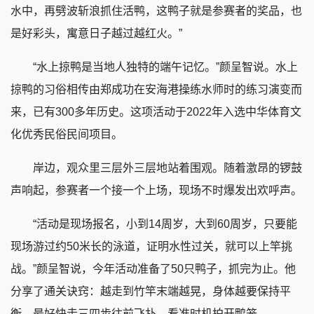
水中，再劈波斩浪抓住活鸭，这鸭子就是参赛者的奖品，也
是好彩头，寓意日子越过越红火。”
“水上掠鸭是当地人独特的端午记忆。”颜呈智说。水上
掠鸭的习俗相传由郑成功在安海港操练水师时的练习演变而
来，已有300多年历史。这项活动于2022年入选中华体育文
化优秀民俗民间项目。
岸边，观众里三层外三层地站着围观。随着激昂的锣鼓
声响起，参赛者一个接一个上场，现场不时爆发出欢呼声。
“活动是现场报名，小到14周岁，大到60周岁，只要能
现场游过约50米长的泳道，证明水性过关，就可以上竿挑
战。”颜呈智说，今年活动准备了50只鸭子，抓完为止。他
分享了通关诀窍：越走到竹竿末端越晃，身体越要保持平
衡，最好快走三四步往前飞扑，看准时机拍开鸭笼。