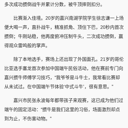
多次成功掼倒战牛并累计分数，被牛顶摔则扣分。
比赛渐入佳境。20岁的嘉兴南湖学院学生徐志谦一上场
便大喝一声，直扑战牛，精准抓角、顶住下巴，20秒内首次
掼倒；牛刚站稳，他再度俯冲压制牛头，二次成功掼倒，赢
得观众雷鸣般的掌声。
除了本地选手，赛场上还出现了外国面孔。21岁的哥伦
比亚选手塞龙首次参加中国端午民俗活动，他在赛前专门向
嘉兴掼牛师傅学习技巧，“我爷爷是斗牛士，我常看比赛却
从未试过。在中国端午节体验‘中式斗牛’，很有意思。”
嘉兴市民张永波每年都带孩子来观赛，这已成为他们过
端午的固定活动：“掼牛是我们这里的习俗，场面激烈却点
到为止，不伤害动物。”