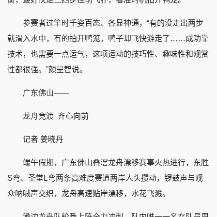
参赛者过竿时千姿百态、各显神通，“有的没走出两步
就滑入水中，有的拍开鸭笼，鸭子却飞快游走了……成功靠
技术，也需要一点运气，这项运动的技巧性、趣味性和观赏
性都很强。”颜呈智说。
广东佛山——
龙舟竞渡 齐心向前
记者 姜晓丹
端午假期，广东佛山叠滘龙舟漂移赛事火热进行，东胜
S弯、圣堂L弯两条高难度赛道两岸人头攒动，锣鼓声与观
众呐喊声交织，龙舟高速贴岸漂移，水花飞溅。
漖边龙舟队轮番上阵全力冲刺。队内唯一一名女队员周