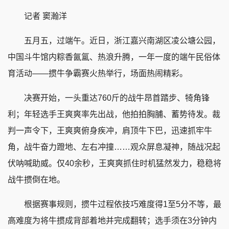
记者 窦瀚洋
五月五，过端午。近日，浙江嘉兴南湖区凌公塘公园，
中国斗牛馆内粽香氤氲、热浪升腾，一年一度的端午民俗体
育活动——掼牛争霸赛火热举行，场面热闹精彩。
决赛开始，一头重达760斤的战牛昂首踏步、犄角锋
利；年轻选手王爽爽率先出战，他拍拍胸脯、蓄势待发。裁
判一声令下，王爽爽俯身疾冲，肩顶牛下巴，迅速抓牢牛
角，战牛奋力蹬地、左右冲撞……观众屏息凝神，随战况起
伏呐喊助威。仅40余秒，王爽爽抓住时机猛然发力，稳稳将
战牛掼倒在地。
根据赛事规则，掼牛过程依技巧难度得1至5分不等，最
高难度为将牛掼成背部着地并完成翻转；选手须在3分钟内