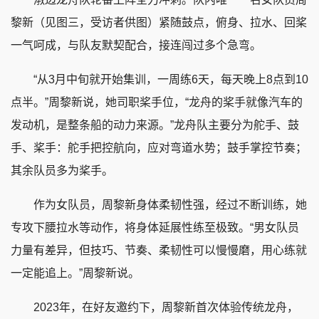
黎新（见
图三
，受访者供图）紧随鼓点，俯身、拉水、回桨
一气呵成，与队友默契配合，接连闯过多个急弯。
“从3月中旬就开始集训，一周练6天，每天晚上8点到10
点半。”周黎新说，她司职桨手位，“龙舟的桨手就像汽车的
发动机，是整条船的动力来源。”龙舟队主要分为舵手、鼓
手、桨手：舵手把控航向，应对弯道水势；鼓手掌控节奏；
其余队员多为桨手。
作为女队员，周黎新身体柔韧性强，经过不断训练，她
专攻下腰拉水等动作，将身体延展性练至极致。“男女队员
力量有差异，但技巧、节奏、柔韧性可以慢慢磨，用心练就
一定能追上。”周黎新说。
2023年，在好友邀约下，周黎新首次体验传统龙舟，