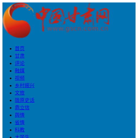
首页
甘肃
评论
融媒
视频
乡村振兴
文旅
陇原史话
鼎立信
舆情
省情
科教
大学生