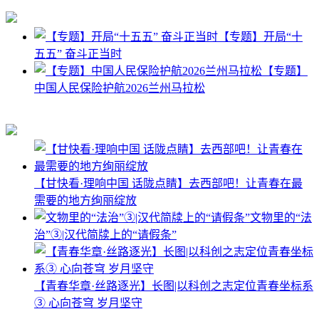
【专题】开局“十
五五” 奋斗正当时
【专题】
中国人民保险护航2026兰州马拉松
【甘快看·理响中国 话陇点睛】去西部吧！让青春在最
需要的地方绚丽绽放
文物里的“法
治”③|汉代简牍上的“请假条”
【青春华章·丝路逐光】长图|以科创之志定位青春坐标系
③ 心向苍穹 岁月坚守