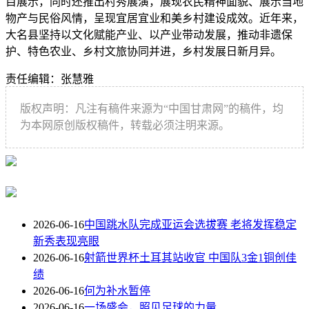
目展示，同时还推出村秀展演，展现农民精神面貌、展示当地
物产与民俗风情，呈现宜居宜业和美乡村建设成效。近年来，
大名县坚持以文化赋能产业、以产业带动发展，推动非遗保
护、特色农业、乡村文旅协同并进，乡村发展日新月异。
责任编辑：张慧雅
版权声明：凡注有稿件来源为“中国甘肃网”的稿件，均
为本网原创版权稿件，转载必须注明来源。
2026-06-16
中国跳水队完成亚运会选拔赛 老将发挥稳定
新秀表现亮眼
2026-06-16
射箭世界杯土耳其站收官 中国队3金1铜创佳
绩
2026-06-16
何为补水暂停
2026-06-16
一场盛会，照见足球的力量