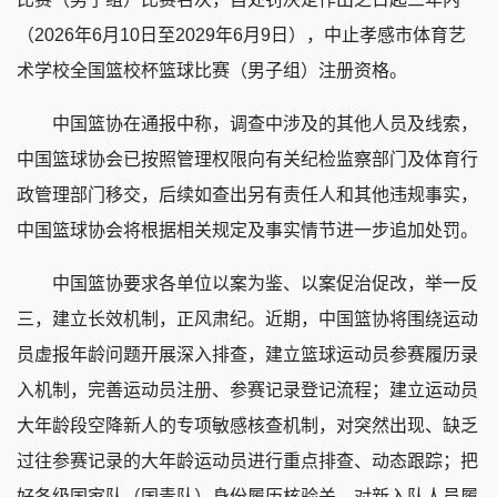
（2026年6月10日至2029年6月9日），中止孝感市体育艺
术学校全国篮校杯篮球比赛（男子组）注册资格。
中国篮协在通报中称，调查中涉及的其他人员及线索，
中国篮球协会已按照管理权限向有关纪检监察部门及体育行
政管理部门移交，后续如查出另有责任人和其他违规事实，
中国篮球协会将根据相关规定及事实情节进一步追加处罚。
中国篮协要求各单位以案为鉴、以案促治促改，举一反
三，建立长效机制，正风肃纪。近期，中国篮协将围绕运动
员虚报年龄问题开展深入排查，建立篮球运动员参赛履历录
入机制，完善运动员注册、参赛记录登记流程；建立运动员
大年龄段空降新人的专项敏感核查机制，对突然出现、缺乏
过往参赛记录的大年龄运动员进行重点排查、动态跟踪；把
好各级国家队（国青队）身份履历核验关，对新入队人员履