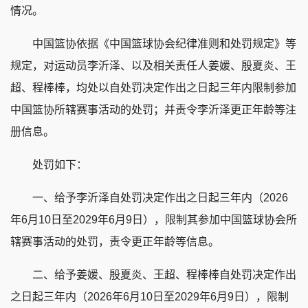
情况。
中国篮协依据《中国篮球协会纪律准则和处罚规定》等
规定，对运动员李沂泽、以及相关责任人姜媛、殷夏炎、王
超、程棒棒，均处以自处罚决定作出之日起三年内限制参加
中国篮协所辖赛事活动的处罚；并责令李沂泽更正年龄等注
册信息。
处罚如下：
一、给予李沂泽自处罚决定作出之日起三年内（2026
年6月10日至2029年6月9日），限制其参加中国篮球协会所
辖赛事活动的处罚，责令更正年龄等信息。
二、给予姜媛、殷夏炎、王超、程棒棒自处罚决定作出
之日起三年内（2026年6月10日至2029年6月9日），限制