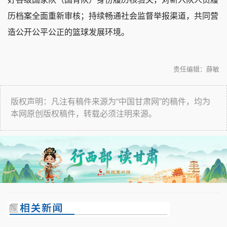
历档案全面重新审核；持续畅通社会监督举报渠道，共同营
造公开公平公正的篮球发展环境。
责任编辑：薛敏
版权声明：凡注有稿件来源为“中国甘肃网”的稿件，均为
本网原创版权稿件，转载必须注明来源。