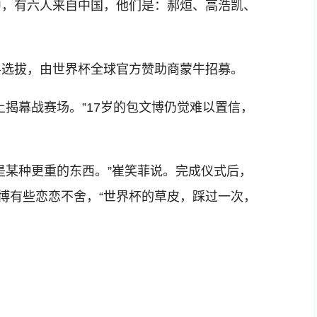
，有六人来自中国，他们是：郝烜、高浩凯、
选拔，由世界杯全球官方赞助商蒙牛招募。
幕战赛场。”17岁的包文博仍觉难以置信，
某种更重的东西。”崔笑菲说。完成仪式后，
文博有些恋恋不舍，“世界杯的草皮，踩过一次，