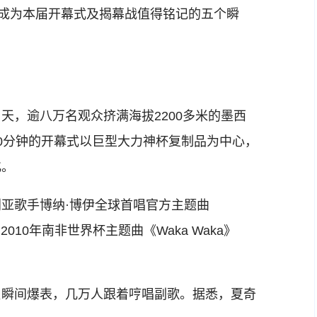
，成为本届开幕式及揭幕战值得铭记的五个瞬
，逾八万名观众挤满海拔2200多米的墨西
0分钟的开幕式以巨型大力神杯复制品为中心，
化。
歌手博纳·博伊全球首唱官方主题曲
2010年南非世界杯主题曲《Waka Waka》
瞬间爆表，几万人跟着哼唱副歌。据悉，夏奇