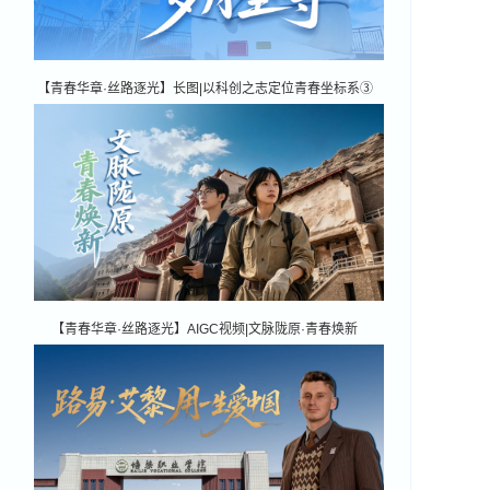
【青春华章·丝路逐光】长图|以科创之志定位青春坐标系③
心向苍穹 岁月坚守
【青春华章·丝路逐光】AIGC视频|文脉陇原·青春焕新