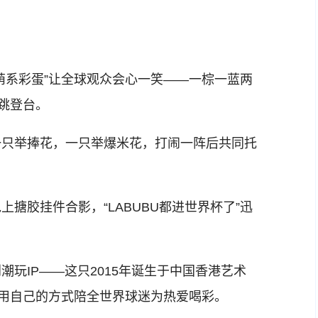
系彩蛋”让全球观众会心一笑——一棕一蓝两
跳登台。
只举捧花，一只举爆米花，打闹一阵后共同托
胶挂件合影，“LABUBU都进世界杯了”迅
IP——这只2015年诞生于中国香港艺术
，用自己的方式陪全世界球迷为热爱喝彩。