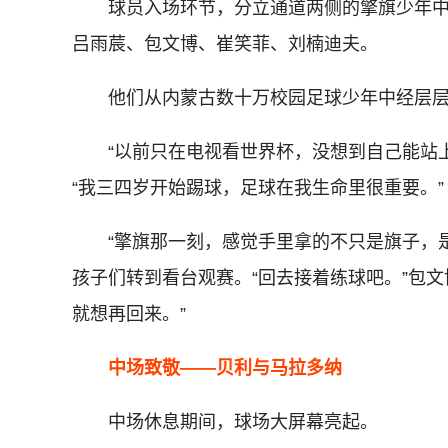
球员入场环节，分立通道两侧的擎旗少年中
吕雨莀、包文博、崔笑菲、刘楠迪夫。
他们从内蒙古数十万校园足球少年中经层层
“以前只在电视看世界杯，没想到自己能站上揭
“我三四岁开始踢球，足球在我生命里很重要。”
“擎旗那一刻，感觉手里拿的不只是旗子，是
孩子们转到看台观赛。“回去接着练球吧。”包
就想再回来。”
中场致敬——贝利与马拉多纳
中场休息期间，球场大屏幕亮起。