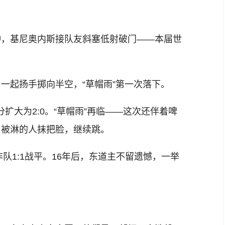
，基尼奥内斯接队友斜塞低射破门——本届世
起扬手掷向半空，“草帽雨”第一次落下。
大为2:0。“草帽雨”再临——这次还伴着啤
，被淋的人抹把脸，继续跳。
1:1战平。16年后，东道主不留遗憾，一举