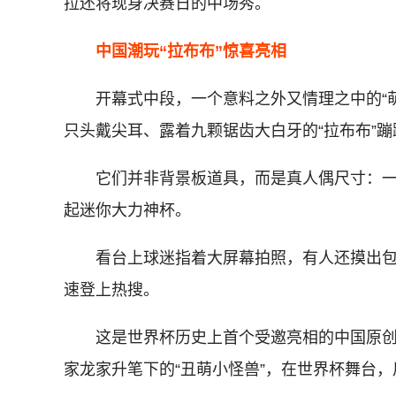
拉还将现身决赛日的中场秀。
中国潮玩“拉布布”惊喜亮相
开幕式中段，一个意料之外又情理之中的“萌
只头戴尖耳、露着九颗锯齿大白牙的“拉布布”蹦
它们并非背景板道具，而是真人偶尺寸：一
起迷你大力神杯。
看台上球迷指着大屏幕拍照，有人还摸出包上搪
速登上热搜。
这是世界杯历史上首个受邀亮相的中国原创潮玩
家龙家升笔下的“丑萌小怪兽”，在世界杯舞台