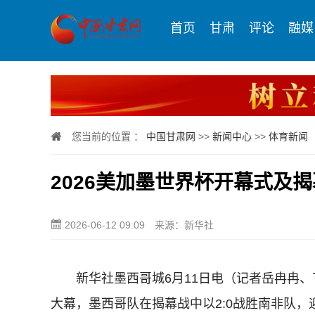
首页
甘肃
评论
融媒
您当前的位置 ：
中国甘肃网
>>
新闻中心
>>
体育新闻
2026美加墨世界杯开幕式及
2026-06-12 09:09
来源：新华社
新华社墨西哥城6月11日电（记者岳冉冉、丁
大幕，墨西哥队在揭幕战中以2:0战胜南非队