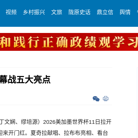
视频
乡村振兴
文旅
陇原史话
鼎立信
舆情
揭幕战五大亮点
文娴、缪培源）2026美加墨世界杯11日拉开
，迎来开门红。夏奇拉献唱、拉布布亮相、看台