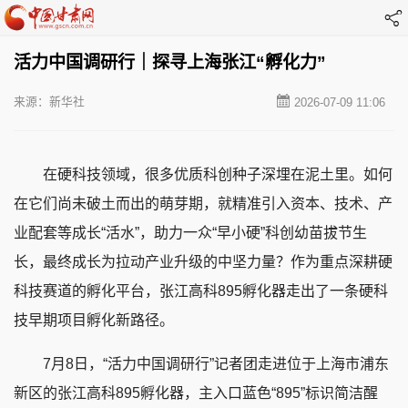
活力中国调研行｜探寻上海张江“孵化力”
来源：新华社
2026-07-09 11:06
在硬科技领域，很多优质科创种子深埋在泥土里。如何
在它们尚未破土而出的萌芽期，就精准引入资本、技术、产
业配套等成长“活水”，助力一众“早小硬”科创幼苗拔节生
长，最终成长为拉动产业升级的中坚力量？作为重点深耕硬
科技赛道的孵化平台，张江高科895孵化器走出了一条硬科
技早期项目孵化新路径。
7月8日，“活力中国调研行”记者团走进位于上海市浦东
新区的张江高科895孵化器，主入口蓝色“895”标识简洁醒