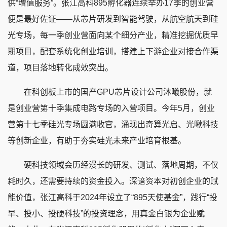
供“增值服务”。张江高科895孵化器连续举办17季的创业营
便是最好佐证
——
从芯片研发到智能驾驶，从航空航天到硅
光专场，每一季创业营面向某个细分产业，精准挖掘优质早
期项目，配套系统化创业培训，搭建上下游企业对接合作渠
道，项目落地转化成效突出。
在科创板上市的国产GPU芯片设计公司沐曦股份，就
是创业营第十季集成电路专场的入营项目。今年5月，创业
营第十七季硅光专场圆满收官，涌现出奇算光启、光啾科技
等创新企业，有助于夯实硅光未来产业培育根基。
硬科技领域会历经漫长的研发、测试、落地周期，不仅
耗时久，还需要持续的资金投入。深谙资本对初创企业的赋
能价值，张江高科于2024年设立了“895天使基金”，践行“投
早、投小、投硬科技”的投资理念，用真金白银为企业赋