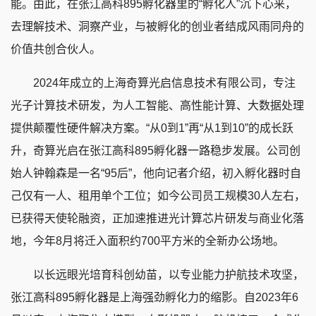
能。由此，在张江高科895孵化器里的“孵化人”沉下心来，
去理解技术、洞察产业，与被孵化的创业者结成风雨同舟的
价值共创合伙人。
2024年成立的上海奇算光启信息技术有限公司，专注
光子计算技术研发，为人工智能、高性能计算、大数据处理
提供颠覆性硬件解决方案。“从0到1”再“从1到10”的成长跃
升，奇算光启在张江高科895孵化器一路稳步发展。公司创
始人钟翰森是一名“95后”，他向记者介绍，初入孵化器时自
己仅有一人、租用单个工位；如今公司员工规模30人左右，
已获得天使轮融资，正加速推进光计算芯片研发与商业化落
地，今年8月将迁入面积约700平方米的全新办公场地。
以长远眼光培育科创幼苗，以专业能力护航技术攻坚，
张江高科895孵化器是上海强劲孵化力的缩影。自2023年6