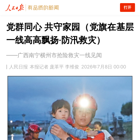
打开
党群同心 共守家园（党旗在基层
一线高高飘扬·防汛救灾）
——广西南宁横州市抢险救灾一线见闻
人民日报
本报记者 庞革平 李维俊
2026年7月8日 00:00