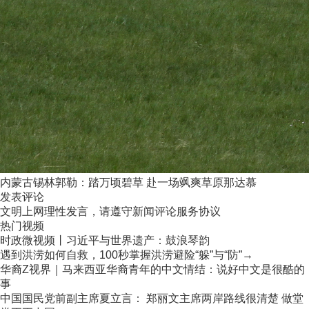
内蒙古锡林郭勒：踏万顷碧草 赴一场飒爽草原那达慕
发表评论
文明上网理性发言，请遵守新闻评论服务协议
热门视频
时政微视频丨习近平与世界遗产：鼓浪琴韵
遇到洪涝如何自救，100秒掌握洪涝避险“躲”与“防”→
华裔Z视界｜马来西亚华裔青年的中文情结：说好中文是很酷的
事
中国国民党前副主席夏立言： 郑丽文主席两岸路线很清楚 做堂