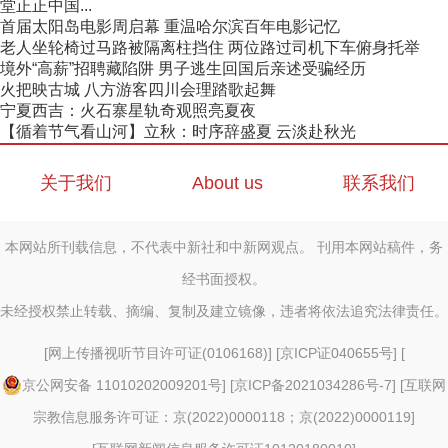
堂正正中国...
首届太阳岛电影周启幕 重温哈尔滨百年电影记忆
老人坐轮椅过马路被隔离柱挡住 两位路过司机下车俯身托举
境外“高薪”招聘藏陷阱 男子逃生回国后亲述受骗经历
火把映古城 八方游客四川会理踏歌起舞
宁夏西吉：火石寨星轨奇观照亮夏夜
【循着节气看山河】立秋：时序辞盛夏 云淡赴秋光
关于我们
About us
联系我们
本网站所刊载信息，不代表中新社和中新网观点。 刊用本网站稿件，务
经书面授权。
未经授权禁止转载、摘编、复制及建立镜像，违者将依法追究法律责任。
[
网上传播视听节目许可证(0106168)
] [
京ICP证040655号
] [
京公网安备 11010202009201号
] [
京ICP备2021034286号-7
] [
互联网
宗教信息服务许可证：京(2022)0000118；京(2022)0000119
]