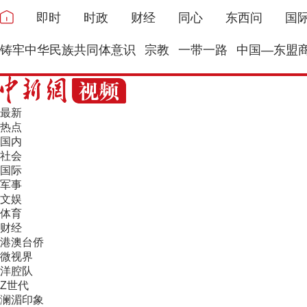
即时
时政
财经
同心
东西问
国
铸牢中华民族共同体意识
宗教
一带一路
中国—东盟
最新
热点
国内
社会
国际
军事
文娱
体育
财经
港澳台侨
微视界
洋腔队
Z世代
澜湄印象