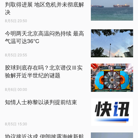
判取得进展 地区危机并未彻底解
决
8月5日 23:50
今明两天北京高温闷热持续 最高
气温可达36℃
8月5日 23:55
胶球到底存在吗？北京谱仪Ⅲ实
验解开近半世纪的谜题
8月6日 00:00
知情人士称黎以谈判提前结束
8月5日 15:30
协议接近达成 伊朗披露海峡新航