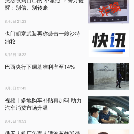
醒：别信、别转账
8月5日 21:23
也门胡塞武装再称袭击一艘沙特
油轮
8月5日 18:22
巴西央行下调基准利率至14%
8月5日 21:43
视频丨多地购车补贴再加码 助力
汽车消费市场升温
8月5日 19:53
俄无人机厂负责人遭汽车炸弹袭