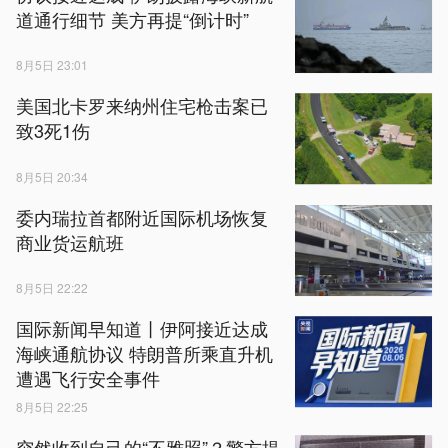
道通行细节 美方再提“倒计时”
8月5日 23:01
美国北卡罗来纳州住宅枪击案已
致3死1伤
8月5日 20:34
委内瑞拉首都附近国际机场恢复
商业货运航班
8月5日 22:22
国际新闻早知道丨伊阿接近达成
海峡通航协议 特朗普所乘直升机
遭遇飞行安全事件
8月5日 22:25
突然收到自己的“不雅照”？警方提