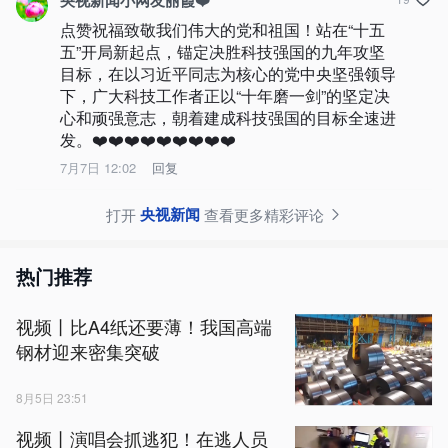
央视新闻小网友丽霞❤️
点赞祝福致敬我们伟大的党和祖国！站在“十五
五”开局新起点，锚定决胜科技强国的九年攻坚
目标，在以习近平同志为核心的党中央坚强领导
下，广大科技工作者正以“十年磨一剑”的坚定决
心和顽强意志，朝着建成科技强国的目标全速进
发。❤️❤️❤️❤️❤️❤️❤️❤️❤️
7月7日 12:02
回复
央视新闻
打开
查看更多精彩评论
热门推荐
视频丨比A4纸还要薄！我国高端
钢材迎来密集突破
8月5日 23:51
视频丨演唱会抓逃犯！在逃人员