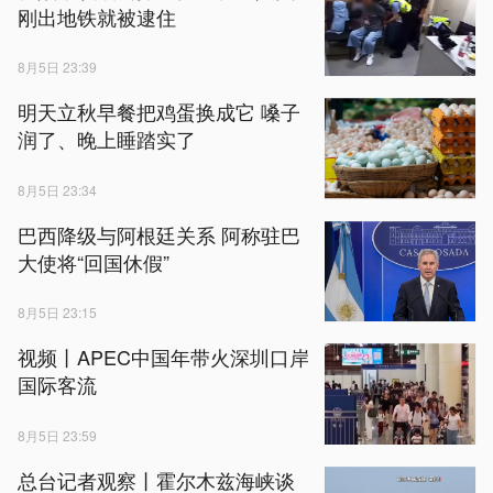
刚出地铁就被逮住
8月5日 23:39
明天立秋早餐把鸡蛋换成它 嗓子
润了、晚上睡踏实了
8月5日 23:34
巴西降级与阿根廷关系 阿称驻巴
大使将“回国休假”
8月5日 23:15
视频丨APEC中国年带火深圳口岸
国际客流
8月5日 23:59
总台记者观察丨霍尔木兹海峡谈