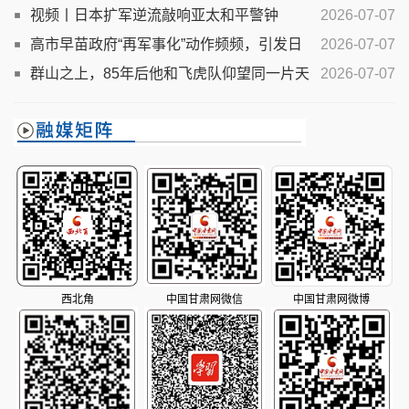
中国文物
视频丨日本扩军逆流敲响亚太和平警钟
2026-07-07
高市早苗政府“再军事化”动作频频，引发日
2026-07-07
本国内强烈批评
群山之上，85年后他和飞虎队仰望同一片天
2026-07-07
空
西北角
中国甘肃网微信
中国甘肃网微博