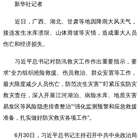
新华社记者
学术中国
乡村振兴
银龄
溯源中国
近日，广西、湖北、甘肃等地因降雨大风天气，
城市
旅游
能源
会展
接连发生水库溃坝、山体滑坡等灾情，造成重大人员
彩票
娱乐
时尚
悦读
伤亡和经济损失。
公益
一带一路
亚太网
上市公司
习近平总书记对防汛救灾工作作出重要指示，要
文化产业
求“全力组织抢险救援、伤员救治、群众安置等工作，
最大限度减少人员伤亡，防范次生灾害”“盯紧压实防灾
地方频道
救灾责任，深入开展江河湖泊、病险水库、地质灾害
北京
天津
河北
山西
易发区等风险隐患排查整治”“强化监测预警和应急救援
辽宁
吉林
上海
江苏
准备，扎实做好防灾救灾各项工作”。
浙江
安徽
福建
江西
6月30日，习近平总书记主持召开中共中央政治局