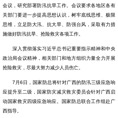
山东
河南
湖北
湖南
会议，研究部署防汛抗旱工作。会议要求各地区各有
广东
广西
海南
重庆
关部门要进一步提高思想认识，树牢底线思维、极限
四川
贵州
云南
西藏
思维，立足防大汛、抗大旱、防强台风，采取有力措
施做好防汛抗旱、抢险救灾各项工作。
陕西
甘肃
青海
宁夏
新疆
内蒙古
黑龙江
深入贯彻落实习近平总书记重要指示精神和中央
政治局会议精神，相关部门和地方组织力量全力开展
多语种频道
抢险救灾，尽最大努力减少人员伤亡。
English
Español
Français
عربى
7月6日，国家防总将针对广西的防汛三级应急响
Русский язык
日本語
한국어
应提升至二级，国家防灾减灾救灾委员会针对广西启
Deutsch
Português
动国家救灾四级应急响应。国家防总联合工作组赴广
西指导。