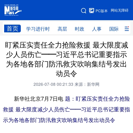
手机版
网站无障碍
PC版本
网站地图
首页
学习进行时
高层
时政
人事
国际
财
盯紧压实责任全力抢险救援 最大限度减
学习进行时
高层
时政
人事
少人员伤亡——习近平总书记重要指示
国际
财经
网评
港澳
为各地各部门防汛救灾吹响集结号发出
台湾
思客智库
全球连线
教育
动员令
科技
科创
量子
体育
2026-07-08 00:21:33
来源：新华网
文化
书画
健康
军事
新华社北京7月7日电
题：盯紧压实责任全力抢险
访谈
视频
图片
政务
救援 最大限度减少人员伤亡——习近平总书记重要指
示为各地各部门防汛救灾吹响集结号发出动员令
法律
中央文件
金融
汽车
食品
人居
信息化
数字经济