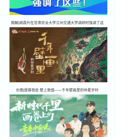
图解|胡昌升在甘肃农业大学兰州交通大学调研时强调了这
些！
长图|昼晷极处 壁上敦煌——千年壁画里的仲夏岁时