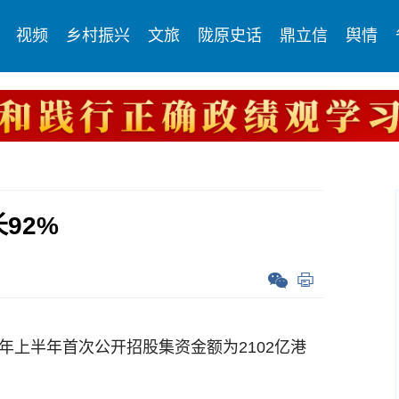
视频
乡村振兴
文旅
陇原史话
鼎立信
舆情
92%
年上半年首次公开招股集资金额为2102亿港