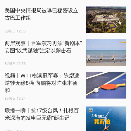
美国中央情报局被曝已秘密设立
古巴工作组
8月6日 12:36
两岸观察丨台军演习再添“新剧本”
妄图“以武谋独”注定以卵击石
8月6日 12:56
视频丨WTT横滨冠军赛：陈熠遭
逆转无缘8强 向鹏将对阵张本智
和
8月6日 13:24
联播一瞬丨抗17级台风！扎根百
米深海的发电巨无霸“诞生记”
8月6日 13:36