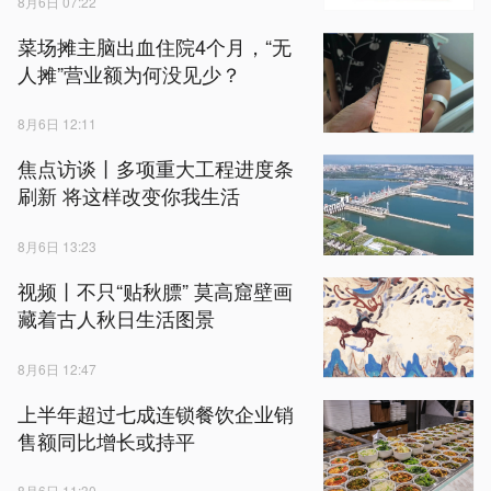
8月6日 07:22
菜场摊主脑出血住院4个月，“无
人摊”营业额为何没见少？
8月6日 12:11
焦点访谈丨多项重大工程进度条
刷新 将这样改变你我生活
8月6日 13:23
视频丨不只“贴秋膘” 莫高窟壁画
藏着古人秋日生活图景
8月6日 12:47
上半年超过七成连锁餐饮企业销
售额同比增长或持平
8月6日 11:30