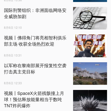
国际刑警组织：非洲面临网络安
全威胁加剧
8月6日 12:10
视频丨佛得角门将亮相智利俱乐
部主场 收获全场热烈欢迎
8月6日 13:31
以军称在黎南部展开报复性空袭
打击真主党目标
8月6日 12:33
视频丨SpaceX火箭残骸撞上月
球！预估释放能量相当于数吨
TNT炸药爆炸