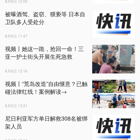
8月6日 12:00
被曝酒驾、盗窃、猥亵等 日本自
卫队多人受处分
8月6日 11:47
视频丨她这一跪，抢回一命！三
亚一护士街头开展生死急救
8月6日 12:16
视频丨“荒岛改造”自由惬意？已触
碰法律红线！案例解读→
8月6日 13:31
尼日利亚军方单日解救308名被绑
架人员