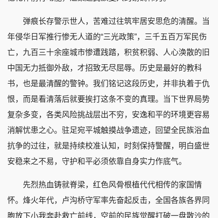
弹痕长存警示世人，苦难过往筑牢居安思危的清醒。当
年侵华日军推行惨无人道的“三光政策”，三千五百万军民伤
亡，九百三十余座城市惨遭践踏，积贫积弱、人心涣散的旧
中国无力抵御外敌，才招致无尽屈辱。历史是最好的教科
书，也是最清醒的警钟。我们铭记这段历史，并非执着于仇
恨，而是看清落后就要挨打这条不变的真理。当下世界局势
复杂多变，各类风险挑战层出不穷，安逸和平的环境更容易
消解忧患之心。驻足宛平城触摸战争遗迹，回望全民族浴血
抗争的过往，就是持续校准认知，时刻保持警醒，明白盛世
安稳来之不易，守护和平必须依靠自身实力作底气。
先烈热血铸就脊梁，红色风骨根植代代相传的家国情
怀。烽火年代，卢沟桥守军率先奋起反击，全国各族各界同
胞放下小我奔赴救亡前线，空前的民族觉醒打破一盘散沙的