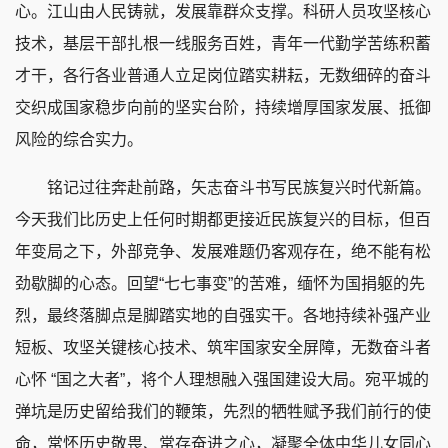
心。江山由人民铸就，发展靠群众支撑。科研人员攻坚核心
技术，基层干部扎根一线服务百姓，青年一代勤学苦练积蓄
才干，各行各业普通人立足岗位踏实耕耘，无数细碎的奋斗
交织成国家稳步向前的坚实台阶，持续增厚国家发展、抵御
风险的综合实力。
铭记过往奔赴前路，矢志奋斗书写民族复兴时代新篇。
今天我们比历史上任何时期都更接近民族复兴的目标，但百
年变局之下，外部竞争、发展难题仍客观存在，绝不能有松
劲歇脚的心态。回望“七七事变”的苦难，缅怀为国捐躯的先
烈，最终落脚点是脚踏实地的自强实干。各地持续补强产业
短板、攻坚关键核心技术、筑牢国家安全屏障，无数奋斗者
心怀 “国之大者”，将个人理想融入强国建设大局。宛平城的
弹坑是历史留给我们的鞭策，先烈的牺牲赋予我们前行的使
命，常怀历史敬畏、常存奋进之心，凝聚全体中华儿女同心