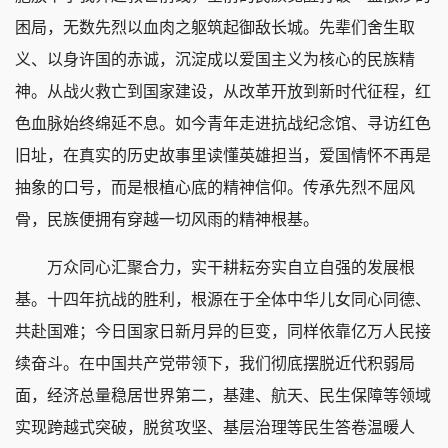
困局，无数先烈以血肉之躯筑起御敌长城。先辈们舍生取
义、以身许国的赤诚，沉淀成以爱国主义为核心的民族精
神。从战火救亡到国家建设，从改革开放到新时代征程，红
色血脉始终绵延不息。如今青年走进抗战纪念馆、寻访红色
旧址，在真实的历史故事里读懂英雄担当，爱国情怀不再是
抽象的口号，而是根植心底的精神信仰。传承先烈不屈风
骨，民族便拥有穿越一切风雨的精神根基。
万众同心汇聚合力，实干耕耘夯实自立自强的发展根
基。十四年抗战的胜利，根源在于全体中华儿女同心同德、
共赴国难；今日国家日新月异的巨变，同样依靠亿万人民接
续奋斗。在中国共产党带领下，我们彻底摆脱近代积弱局
面，经济总量稳居世界第二，基建、航天、民生保障等领域
实现跨越式突破，脱贫攻坚、基层治理等民生答卷温暖人