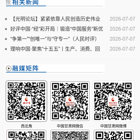
【光明论坛】紧紧依靠人民创造历史伟业
2026-07-07
好评中国·“经”彩开局｜锻造“中国服务”新优
2026-07-07
势
“争第一”“创唯一”与“守专一”（人民时评）
2026-07-07
理响中国·聚焦“十五五”丨生产、消费、回
2026-07-07
收、利用全覆盖 五大重点任务促循环经济全链条发展
西北角
中国甘肃网微信
中国甘肃网微博