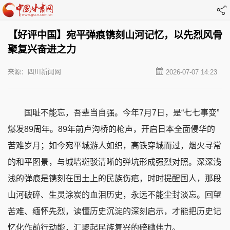
【好评中国】宛平弹痕镌刻山河记忆，以先烈风骨
聚复兴奋进之力
来源：四川新闻网
2026-07-07 14:23
国耻不能忘，吾辈当自强。今年7月7日，是“七七事变”
爆发89周年。89年前卢沟桥的枪声，开启日本全面侵华的
苦难岁月；如今宛平城游人如织，高铁穿城而过，烟火寻常
的和平图景，与城墙斑驳清晰的弹坑形成强烈对照。深深浅
浅的弹痕是镌刻在国土上的民族伤疤，时时提醒国人，那段
山河破碎、生灵涂炭的血泪历史，永远不能尘封淡忘。回望
苦难、缅怀先烈，读懂历史沉淀的深刻启示，才能把历史记
忆化作前行动能，汇聚起民族复兴的磅礴伟力。