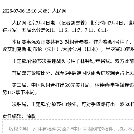
2026-07-06 15:10
来源：人民网
人民网北京7月4日电 （记者胡雪蓉）北京时间7月4日，世界
得亚军，五局比分是9:11、11:6、11:7、7:11、8:11。
本届赛事混双正赛共有24对组合参赛。作为赛会4号种子，王楚
败艾利克斯·勒布伦（法国）/大藤沙月（日本），半决赛3:0完
王楚钦/孙颖莎决赛迎战头号种子林钟勋/申裕斌。双方此前共交
首局双方紧咬比分，战至6平后韩国队组合进攻端更占上风，11
第三局，中国队组合打出5:0完美开局，林钟勋/申裕斌连追4
势11:7拿下本局。
决胜局，王楚钦/孙颖莎4:3领先，可对手随即打出一波5:0
责任编辑：薛敏
版权声明：凡注有稿件来源为“中国甘肃网”的稿件，均为