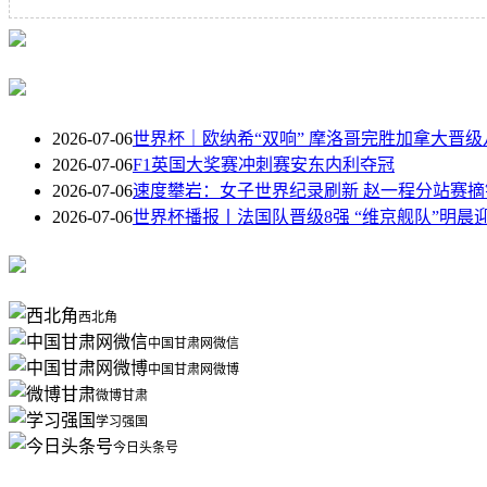
2026-07-06
世界杯｜欧纳希“双响” 摩洛哥完胜加拿大晋级
2026-07-06
F1英国大奖赛冲刺赛安东内利夺冠
2026-07-06
速度攀岩：女子世界纪录刷新 赵一程分站赛摘
2026-07-06
世界杯播报丨法国队晋级8强 “维京舰队”明晨迎
西北角
中国甘肃网微信
中国甘肃网微博
微博甘肃
学习强国
今日头条号