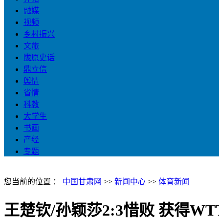
融媒
视频
乡村振兴
文旅
陇原史话
鼎立信
舆情
省情
科教
大学生
书画
产经
专题
您当前的位置 ：
中国甘肃网
>>
新闻中心
>>
体育新闻
王楚钦/孙颖莎2:3惜败 获得W