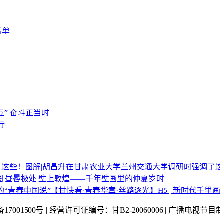
名单
五” 奋斗正当时
行
图解|胡昌升在甘肃农业大学兰州交通大学调研时强调了
图|昼晷极处 壁上敦煌——千年壁画里的仲夏岁时
【甘快看·青春华章·丝路逐光】H5 | 新时代千里
P备17001500号 | 经营许可证编号：甘B2-20060006 | 广