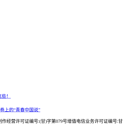
这些！
画卷上的“青春中国说”
播电视节目制作经营许可证编号:(甘)字第079号增值电信业务许可证编号:甘