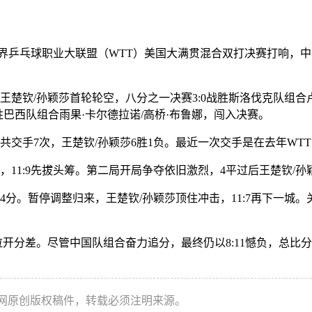
乒乓球职业大联盟（WTT）美国大满贯混合双打决赛打响，中国
钦/孙颖莎首轮轮空，八分之一决赛3:0战胜斯洛伐克队组合卢博
胜巴西队组合雨果·卡尔德拉诺/高桥·布鲁娜，闯入决赛。
手7次，王楚钦/孙颖莎6胜1负。最近一次交手是在去年WTT
:9先拔头筹。第二局开局争夺依旧激烈，4平过后王楚钦/孙颖
分。暂停调整归来，王楚钦/孙颖莎顶住冲击，11:7再下一城
拉开分差。尽管中国队组合奋力追分，最终仍以8:11憾负，总比分
本网原创版权稿件，转载必须注明来源。