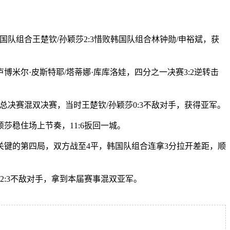
队组合王楚钦/孙颖莎2:3惜败韩国队组合林钟勋/申裕斌，获
米尔·皮斯特耶/塔蒂娜·库库洛娃，四分之一决赛3:2逆转击
总决赛混双决赛，当时王楚钦/孙颖莎0:3不敌对手，获得亚军。
莎稳住场上节奏，11:6扳回一城。
。关键的第四局，双方战至4平，韩国队组合连拿3分拉开差距，顺
2:3不敌对手，拿到本届赛事混双亚军。