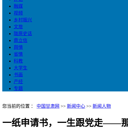
融媒
视频
乡村振兴
文旅
陇原史话
鼎立信
舆情
省情
科教
大学生
书画
产经
专题
您当前的位置 ：
中国甘肃网
>>
新闻中心
>>
新闻人物
一纸申请书，一生跟党走——