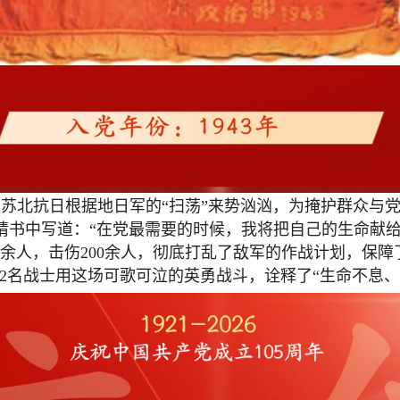
苏北抗日根据地日军的“扫荡”来势汹汹，为掩护群众与党
申请书中写道：“在党最需要的时候，我将把自己的生命献
70余人，击伤200余人，彻底打乱了敌军的作战计划，
82名战士用这场可歌可泣的英勇战斗，诠释了“生命不息