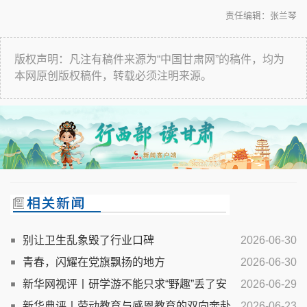
责任编辑：张兰琴
版权声明：凡注有稿件来源为“中国甘肃网”的稿件，均为
本网原创版权稿件，转载必须注明来源。
别让卫生乱象毁了行业口碑
2026-06-30
青春，闪耀在党旗飘扬的地方
2026-06-30
新华网视评丨研学游不能只求“野趣”丢了安
2026-06-29
全
新华典评丨劳动教育与感恩教育的双向奔赴
2026-06-23