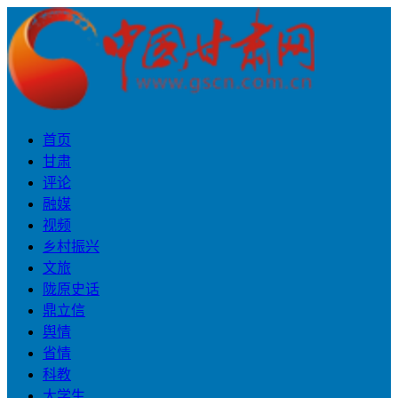
首页
甘肃
评论
融媒
视频
乡村振兴
文旅
陇原史话
鼎立信
舆情
省情
科教
大学生