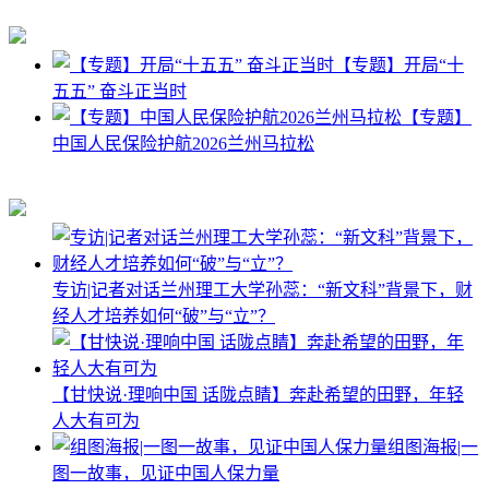
【专题】开局“十
五五” 奋斗正当时
【专题】
中国人民保险护航2026兰州马拉松
专访|记者对话兰州理工大学孙蕊：“新文科”背景下，财
经人才培养如何“破”与“立”？
【甘快说·理响中国 话陇点睛】奔赴希望的田野，年轻
人大有可为
组图海报|一
图一故事，见证中国人保力量