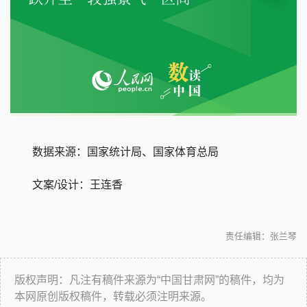
数据来源：国家统计局、国家体育总局
文案/设计：王连香
责任编辑：张兰琴
版权声明：凡注有稿件来源为“中国甘肃网”的稿件，均为
本网原创版权稿件，转载必须注明来源。