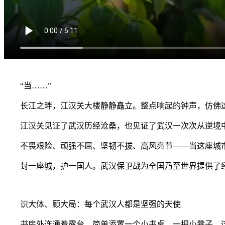
“当……”
长江之畔，江汉关大楼静静矗立。整点响起的钟声，仿佛
江汉关见证了武汉历经沧桑，也见证了武汉一次次从逆境
不畏艰险、顽强不屈、坚韧不拔、高风亮节——当这座城市因
封一座城，护一国人。武汉保卫战为全国乃至世界提供了经
识大体、顾大局：每个武汉人都是坚强的天使
书房外连通着露台，简单添置一个小书桌、一把小凳子，这是