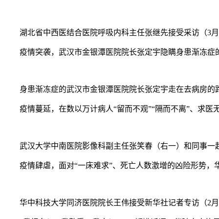
湖北省中西医结合医院呼吸内科主任张继先接受采访（3月2
疫情突袭，武汉市金银潭医院院长张定宇隐瞒身患渐冻症的
身患渐冻症的武汉市金银潭医院院长张定宇走在去病房的路上（
疫情蔓延，在数以万计病人“留而不观”“隔而不离”、求医
武汉大学中南医院影像科副主任张笑春（右一）和同事一起察
疫情肆虐，面对“一床难求”、死亡人数激增的凶险形势，华
华中科技大学同济医院院长王伟接受新华社记者专访（2月18