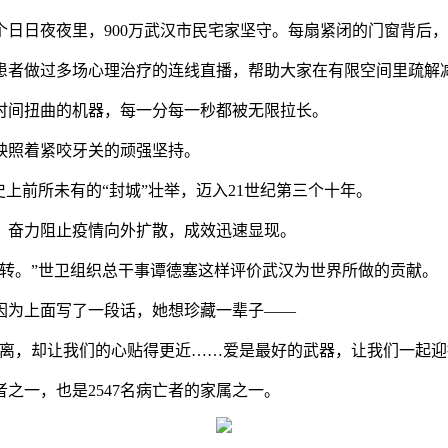
日日夜夜里，900万武汉市民宅家坚守。每扇紧闭的门窗背后
者做过多场心理治疗的连线直播，帮助大家在有限空间里疏解
间扭曲的机器，每一分每一秒都被无限拉长。
照着紧咬牙关的顽强坚持。
前所未有的“封城”壮举，迈入21世纪第三个十年。
奋力阻止疫情向外扩散，成效迅速显现。
。”世卫组织总干事谭德塞这样评价武汉为世界所做的贡献。
因为上面写了一段话，她想珍藏一辈子——
，却让我们的心贴得更近……爱是最好的武器，让我们一起迎
者之一，也是2547名病亡者的家属之一。