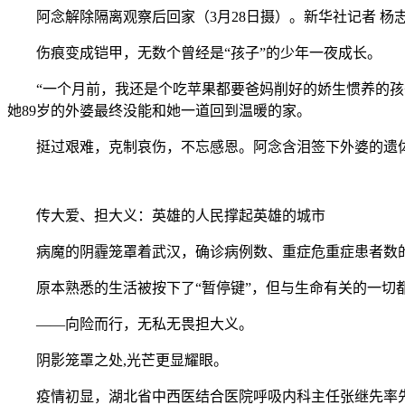
阿念解除隔离观察后回家（3月28日摄）。新华社记者 杨志
伤痕变成铠甲，无数个曾经是“孩子”的少年一夜成长。
“一个月前，我还是个吃苹果都要爸妈削好的娇生惯养的孩子
她89岁的外婆最终没能和她一道回到温暖的家。
挺过艰难，克制哀伤，不忘感恩。阿念含泪签下外婆的遗体
传大爱、担大义：英雄的人民撑起英雄的城市
病魔的阴霾笼罩着武汉，确诊病例数、重症危重症患者数的
原本熟悉的生活被按下了“暂停键”，但与生命有关的一切都
——向险而行，无私无畏担大义。
阴影笼罩之处,光芒更显耀眼。
疫情初显，湖北省中西医结合医院呼吸内科主任张继先率先