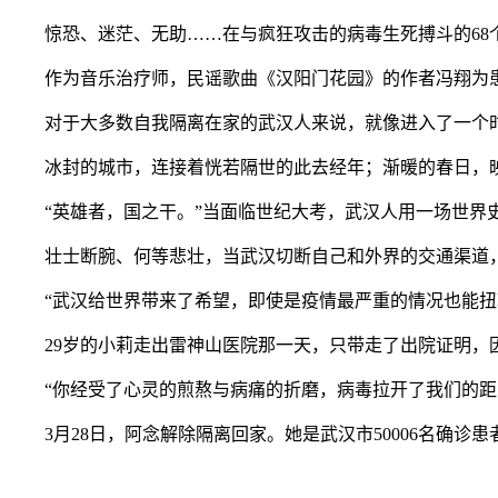
惊恐、迷茫、无助……在与疯狂攻击的病毒生死搏斗的68个
作为音乐治疗师，民谣歌曲《汉阳门花园》的作者冯翔为患
对于大多数自我隔离在家的武汉人来说，就像进入了一个时
冰封的城市，连接着恍若隔世的此去经年；渐暖的春日，映
“英雄者，国之干。”当面临世纪大考，武汉人用一场世界史上
壮士断腕、何等悲壮，当武汉切断自己和外界的交通渠道，
“武汉给世界带来了希望，即使是疫情最严重的情况也能扭转
29岁的小莉走出雷神山医院那一天，只带走了出院证明，
“你经受了心灵的煎熬与病痛的折磨，病毒拉开了我们的距离
3月28日，阿念解除隔离回家。她是武汉市50006名确诊患