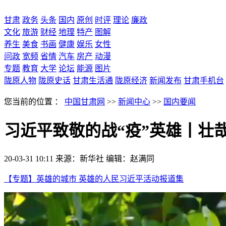
甘肃
政务
头条
国内
原创
时评
理论
廉政
文化
旅游
财经
地理
特产
图解
养生
美食
书画
健康
娱乐
女性
问政
宽频
省情
汽车
房产
动漫
专题
教育
大学
论坛
能源
图片
陇原人物
陇原史话
甘肃生活通
陇原经济
新闻发布
甘肃手机台
您当前的位置 ：
中国甘肃网
>>
新闻中心
>>
国内要闻
习近平致敬的战“疫”英雄丨壮
20-03-31 10:11
来源：新华社
编辑：赵满同
【专题】英雄的城市 英雄的人民
习近平活动报道集